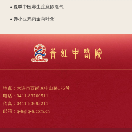
夏季中医养生注意除湿气
●
赤小豆鸡内金荷叶粥
●
地点：大连市西岗区中山路175号
电话：0411-83700511
传真：0411-83693211
邮箱：q-h@q-h.com.cn