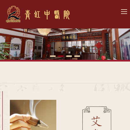
网
站
关
首
于
青
页
我
虹
患
们
文
者
诊
化
心
疗
医
声
项
院
联
目
展
系
示
我