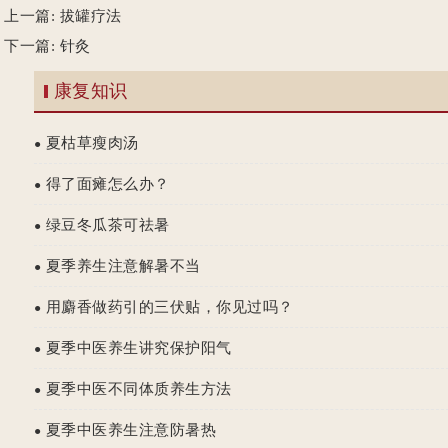
上一篇:
拔罐疗法
下一篇:
针灸
康复知识
夏枯草瘦肉汤
●
得了面瘫怎么办？
●
绿豆冬瓜茶可祛暑
●
夏季养生注意解暑不当
●
用麝香做药引的三伏贴，你见过吗？
●
夏季中医养生讲究保护阳气
●
夏季中医不同体质养生方法
●
夏季中医养生注意防暑热
●