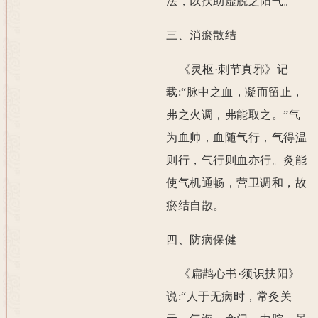
法，以扶助虚脱之阳气。
三、消瘀散结
《灵枢·刺节真邪》记
载:“脉中之血，凝而留止，
弗之火调，弗能取之。”气
为血帅，血随气行，气得温
则行，气行则血亦行。灸能
使气机通畅，营卫调和，故
瘀结自散。
四、防病保健
《扁鹊心书·须识扶阳》
说:“人于无病时，常灸关